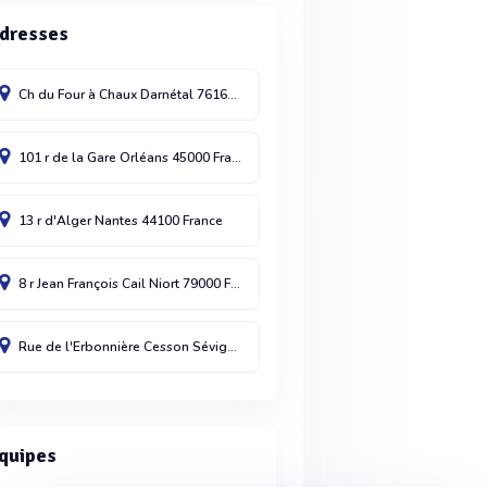
dresses
Ch du Four à Chaux
Darnétal
76160
France
101 r de la Gare
Orléans
45000
France
13 r d'Alger
Nantes
44100
France
8 r Jean François Cail
Niort
79000
France
Rue de l'Erbonnière
Cesson Sévigné
35510
France
quipes