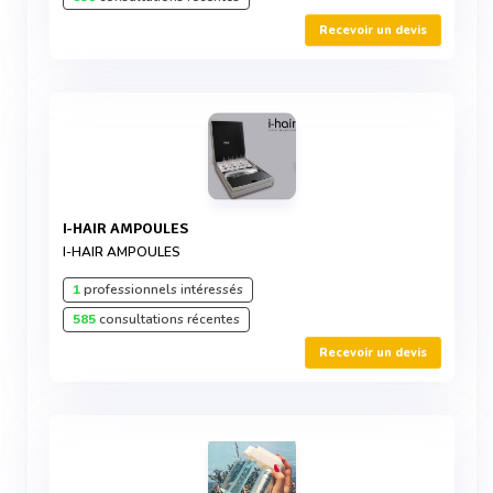
Recevoir un devis
I-HAIR AMPOULES
I-HAIR AMPOULES
1
professionnels intéressés
585
consultations récentes
Recevoir un devis