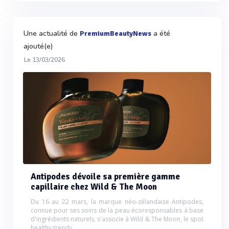
Une actualité de
a été
PremiumBeautyNews
ajouté(e)
Le 13/03/2026
Antipodes dévoile sa première gamme
capillaire chez Wild & The Moon
Du 16 au 22 mars, la marque néo-zélandaise Antipodes,
connue pour ses soins de la peau écoresponsables à base
d'ingrédients naturels, s'associe à Wild & The Moon, le spot
healthy trendy...