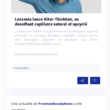
Lessonia lance Alter-Thickhair, un
densifiant capillaire naturel et upcyclé
Le fabricant breton d'ingrédients et cosmétiques naturels
présente un nouveau densifiant capillaire conçu comme
une alternative naturelle et durables aux fibres
traditionnellement utilisées pour...
www.premiumbeautynews.com
3 activité(s)
Une actualité de
a été
PremiumBeautyNews
ajouté(e)