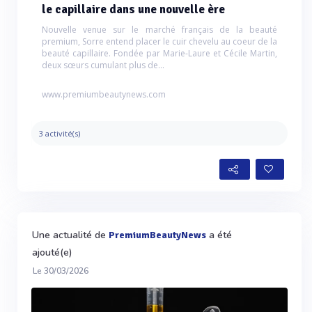
le capillaire dans une nouvelle ère
Nouvelle venue sur le marché français de la beauté
premium, Sorre entend placer le cuir chevelu au coeur de la
beauté capillaire. Fondée par Marie-Laure et Cécile Martin,
deux sœurs cumulant plus de...
www.premiumbeautynews.com
3 activité(s)
Une actualité de
a été
PremiumBeautyNews
ajouté(e)
Le 30/03/2026