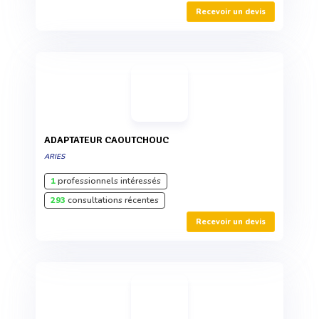
Recevoir un devis
ADAPTATEUR CAOUTCHOUC
ARIES
1
professionnels intéressés
293
consultations récentes
Recevoir un devis