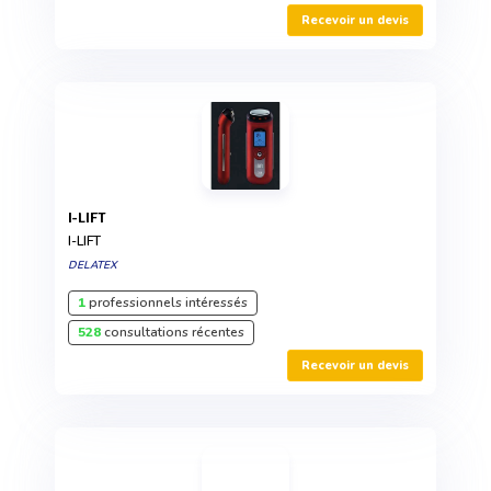
Recevoir un devis
I-LIFT
I-LIFT
DELATEX
1
professionnels intéressés
528
consultations récentes
Recevoir un devis