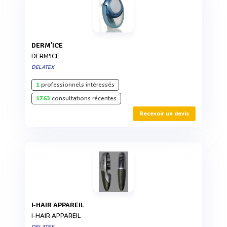
DERM'ICE
DERM'ICE
DELATEX
1
professionnels intéressés
1763
consultations récentes
Recevoir un devis
I-HAIR APPAREIL
I-HAIR APPAREIL
DELATEX