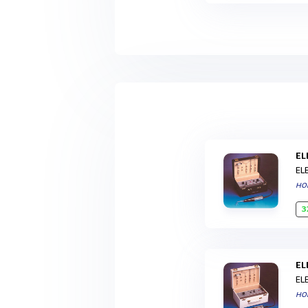
E
EL
HO
3
E
EL
HO