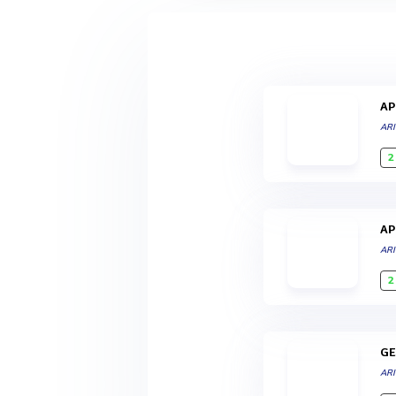
A
ARI
2
A
ARI
2
G
ARI