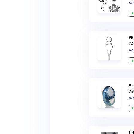
HO
1
V
CA
HO
1
D
DE
DE
1
I-