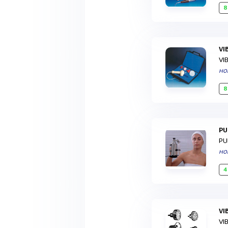
8
V
VI
HO
8
P
PU
HO
4
V
VI