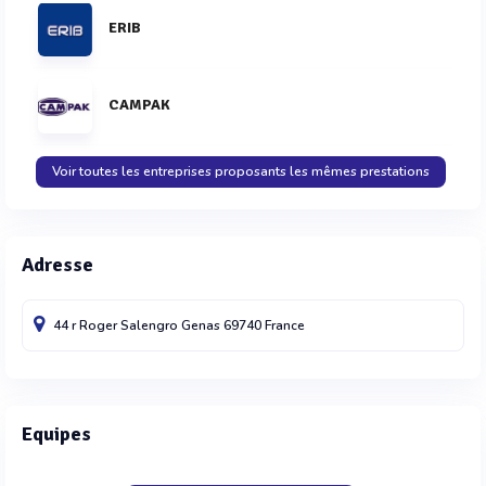
ERIB
CAMPAK
Voir toutes les entreprises proposants les mêmes prestations
Adresse
44 r Roger Salengro
Genas
69740
France
Equipes