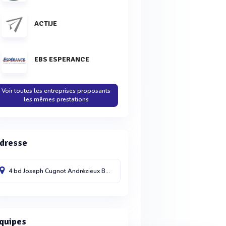
ACTIJE
EBS ESPERANCE
Voir toutes les entreprises proposants
les mêmes prestations
dresse
4 bd Joseph Cugnot
Andrézieux Bouthéon
42160
France
quipes