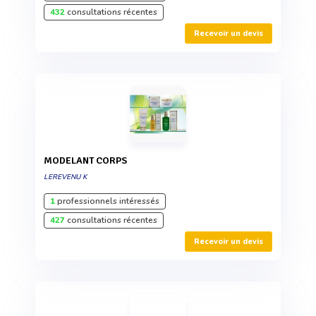
432
consultations récentes
Recevoir un devis
MODELANT CORPS
LEREVENU K
1
professionnels intéressés
427
consultations récentes
Recevoir un devis