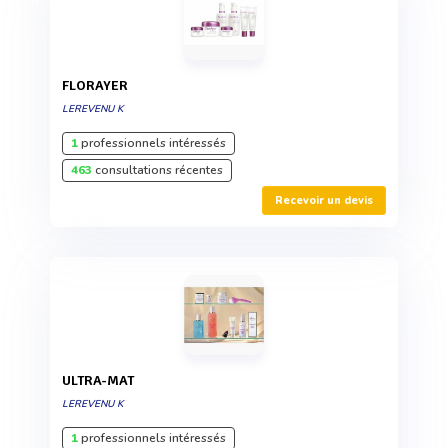
FLORAYER
LEREVENU K
1
professionnels intéressés
463
consultations récentes
Recevoir un devis
ULTRA-MAT
LEREVENU K
1
professionnels intéressés