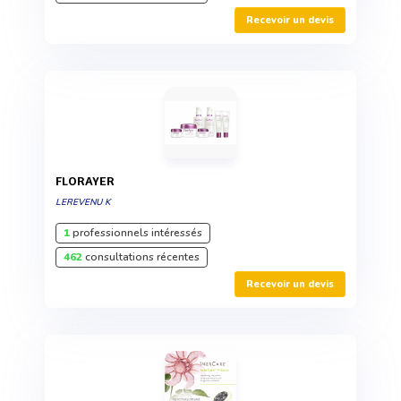
Recevoir un devis
FLORAYER
LEREVENU K
1
professionnels intéressés
462
consultations récentes
Recevoir un devis