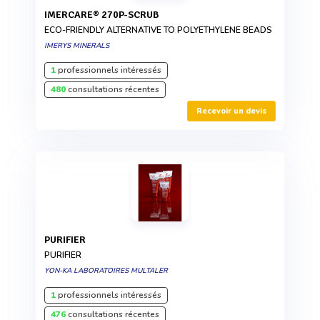
IMERCARE® 270P-SCRUB
ECO-FRIENDLY ALTERNATIVE TO POLYETHYLENE BEADS
IMERYS MINERALS
1
professionnels intéressés
480
consultations récentes
Recevoir un devis
PURIFIER
PURIFIER
YON-KA LABORATOIRES MULTALER
1
professionnels intéressés
476
consultations récentes