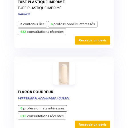
TUBE PLASTIQUE IMPRIMÉ
TUBE PLASTIQUE IMPRIMÉ
GATINE®
2
contenus liés
6
professionnels intéressés
682
consultations récentes
Recevoir un devis
FLACON POUDREUR
VERRERIES FLACONNAGES AGUSSOL
6
professionnels intéressés
610
consultations récentes
Recevoir un devis