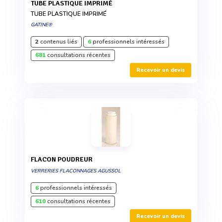
TUBE PLASTIQUE IMPRIMÉ
TUBE PLASTIQUE IMPRIMÉ
GATINE®
2
contenus liés
6
professionnels intéressés
681
consultations récentes
Recevoir un devis
FLACON POUDREUR
VERRERIES FLACONNAGES AGUSSOL
6
professionnels intéressés
610
consultations récentes
Recevoir un devis