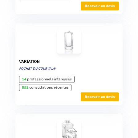
Recevoir un devis
VARIATION
POCHET DU COURVAL®
14
professionnels intéressés
591
consultations récentes
Recevoir un devis