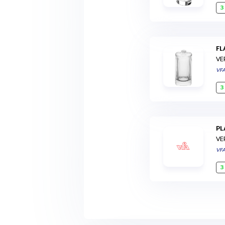
3
F
VE
VF
3
P
VE
VF
3