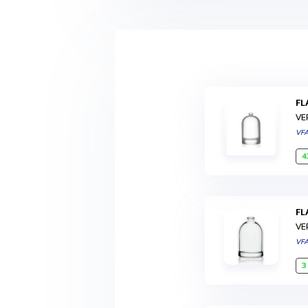
F
VE
VF
4
F
VE
VF
3