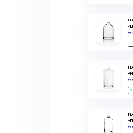
F
VE
VF
3
F
VE
VF
3
F
VE
VF