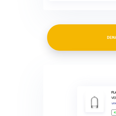
DEMA
F
VE
VF
4