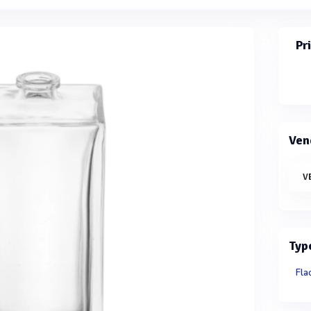
Pr
Ven
V
Typ
Fla