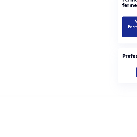
ferme
V
Ferm
Profe