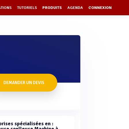
ATIONS
TUTORIELS
PRODUITS
AGENDA
CONNEXION
DEMANDER UN DEVIS
rises spécialisées en :
use scelleuse Machine à