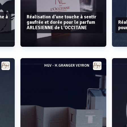
he à
Réalisation d'une touche à sentir
gaufrée et dorée pour le parfum
Réal
ARLESIENNE de L'OCCITANE
pou
HGV - H.GRANGER VEYRON
Voir plus