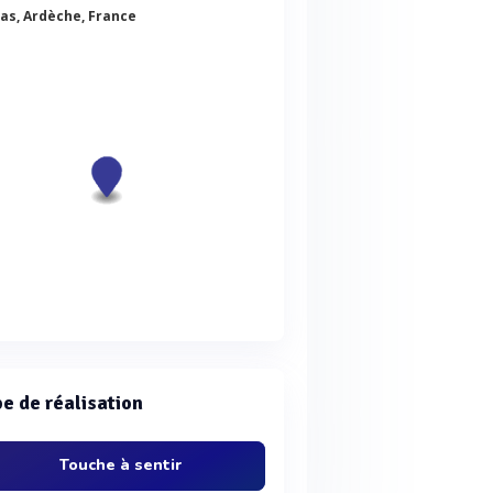
vas, Ardèche, France
e de réalisation
Touche à sentir