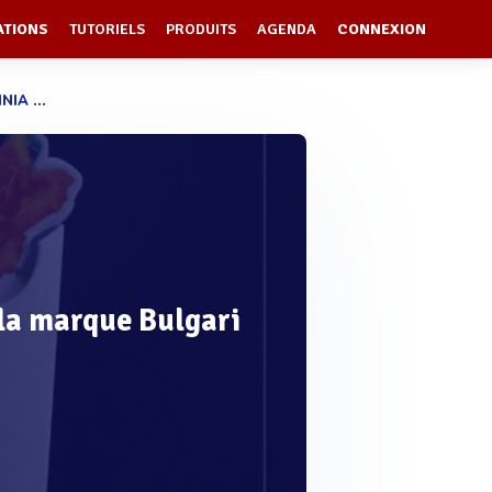
ATIONS
TUTORIELS
PRODUITS
AGENDA
CONNEXION
IA ...
 la marque Bulgari