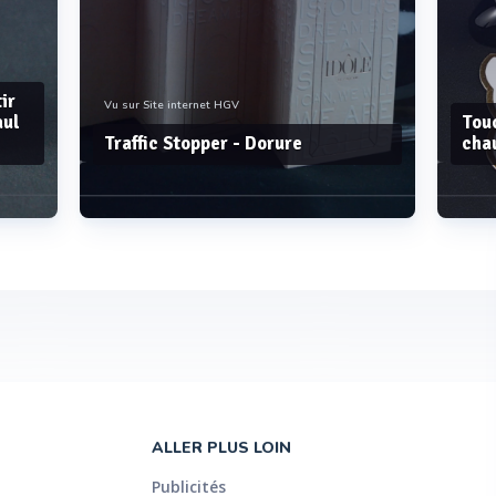
ir
Vu sur Site internet HGV
aul
Tou
Traffic Stopper - Dorure
cha
Voir plus
ALLER PLUS LOIN
Publicités