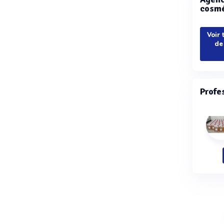
cosmé
Voir 
de
Profe