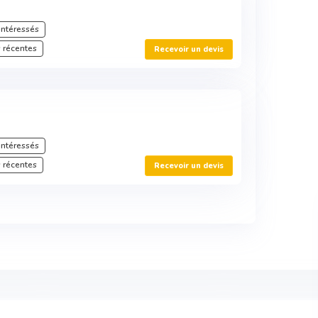
intéressés
 récentes
Recevoir un devis
intéressés
 récentes
Recevoir un devis