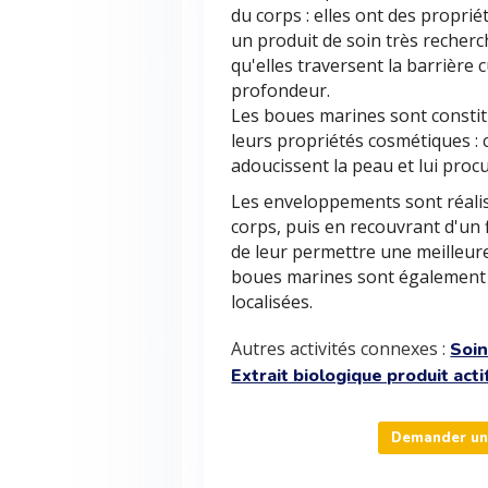
du corps : elles ont des proprié
un produit de soin très recher
qu'elles traversent la barrière
profondeur.
Les boues marines sont constit
leurs propriétés cosmétiques :
adoucissent la peau et lui procu
Les enveloppements sont réalis
corps, puis en recouvrant d'un f
de leur permettre une meilleure
boues marines sont également u
localisées.
Autres activités connexes :
Soin
Extrait biologique produit act
Demander un 