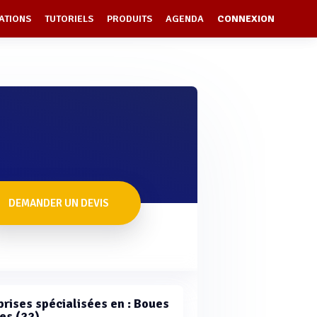
ATIONS
TUTORIELS
PRODUITS
AGENDA
CONNEXION
DEMANDER UN DEVIS
prises spécialisées en : Boues
es (22)