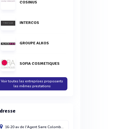
COSINUS
INTERCOS
GROUPE ALKOS
SOFIA COSMETIQUES
Voir toutes les entreprises proposants
les mêmes prestations
dresse
16-20 av de l'Agent Sarre
Colombes cdx
92703
France