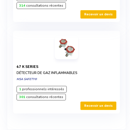
314
consultations récentes
Recevoir un devis
47 K SERIES
DÉTECTEUR DE GAZ INFLAMMABLES
MSA SAFETY®
1
professionnels intéressés
301
consultations récentes
Recevoir un devis