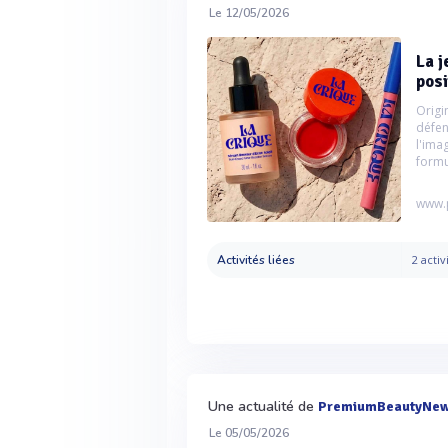
Le 12/05/2026
La j
posi
Origi
défen
l'ima
formul
www.
Activités liées
2 activ
Une actualité de
PremiumBeautyNe
Le 05/05/2026