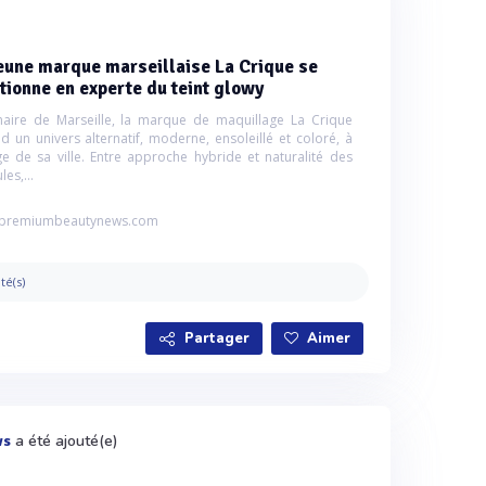
eune marque marseillaise La Crique se
tionne en experte du teint glowy
naire de Marseille, la marque de maquillage La Crique
d un univers alternatif, moderne, ensoleillé et coloré, à
ge de sa ville. Entre approche hybride et naturalité des
es,...
premiumbeautynews.com
ité(s)
Partager
Aimer
a été ajouté(e)
ws