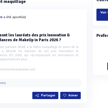
ret maquillage
Voir 
a été ajouté(e)
ws
sont les lauréats des prix Innovation &
Profe
dances de MakeUp in Paris 2026 ?
lon parisien dédié à la filière maquillage et soins de la
 a dévoilé les lauréats de ses prix Innovation et
nces (IT) 2026, qui récompensent les innovations et
oppements les plus...
premiumbeautynews.com
ité(s)
Partager
Aimer