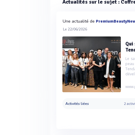
Actualités sur le sujet : Coff
Une actualité de
PremiumBeautyNe
Le 22/06/2026
Qui 
Ten
Le sa
peau
Tenda
dével
www.
Activités liées
2 activ