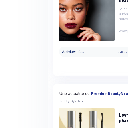
beau
Selon
audac
nouve
www.
Activités liées
2 activ
Une actualité de
PremiumBeautyNe
Le 08/04/2026
Lovr
pha