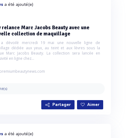
a été ajouté(e)
ws
y relance Marc Jacobs Beauty avec une
elle collection de maquillage
 a dévoilé mercredi 19 mai une nouvelle ligne de
llage dédiée aux yeux, au teint et aux lèvres sous la
ue Marc Jacobs Beauty. La collection sera lancée en
ivité en ligne chez...
premiumbeautynews.com
ité(s)
Partager
Aimer
a été ajouté(e)
ws