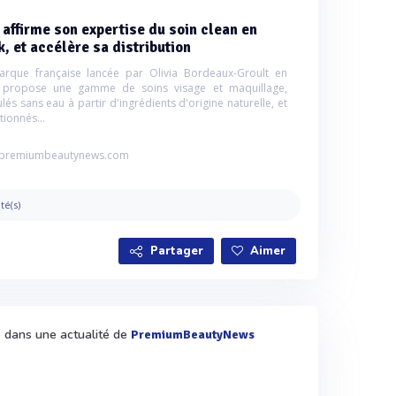
affirme son expertise du soin clean en
k, et accélère sa distribution
rque française lancée par Olivia Bordeaux-Groult en
 propose une gamme de soins visage et maquillage,
lés sans eau à partir d'ingrédients d'origine naturelle, et
tionnés...
premiumbeautynews.com
ité(s)
Partager
Aimer
é dans une actualité de
PremiumBeautyNews