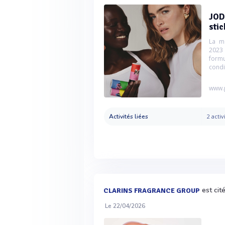
JOD 
stic
La ma
2023
formu
condi
www.
Activités liées
2 activ
est cit
CLARINS FRAGRANCE GROUP
Le 22/04/2026