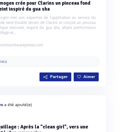
mogen crée pour Clarins un pinceau fond
eint inspiré du gua sha
gen met son expertise de l'application au service du
de teint Double Serum de Clarins et conçoit un pinceau
fique innovant, inspiré du gua sha, alliant performance
llage et...
premiumbeautynews.com
ité(s)
Partager
Aimer
a été ajouté(e)
ws
illage : Après la "clean girl", vers une