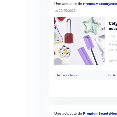
Une actualité de
PremiumBeautyNe
Le 22/05/2026
Cot
nouv
Coty
maqui
marq
exclus
www.
Activités liées
2 activ
Une actualité de
PremiumBeautyNe