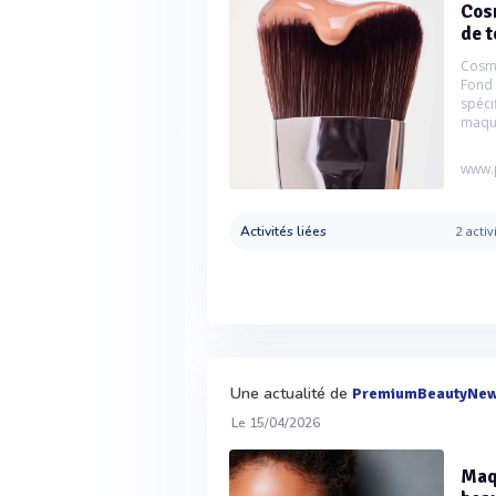
Cos
de t
Cosmo
Fond 
spéci
maqui
www.
Activités liées
2 activ
Une actualité de
PremiumBeautyNe
Le 15/04/2026
Maqu