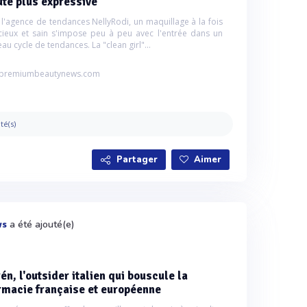
té plus expressive
 l'agence de tendances NellyRodi, un maquillage à la fois
ieux et sain s'impose peu à peu avec l'entrée dans un
au cycle de tendances. La "clean girl"...
premiumbeautynews.com
ité(s)
Partager
Aimer
a été ajouté(e)
ws
én, l'outsider italien qui bouscule la
rmacie française et européenne