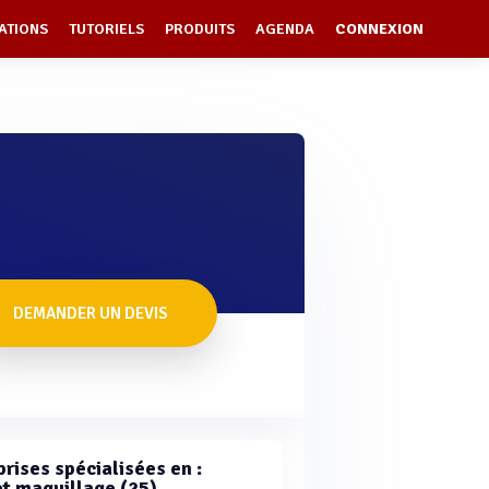
ATIONS
TUTORIELS
PRODUITS
AGENDA
CONNEXION
DEMANDER UN DEVIS
rises spécialisées en :
et maquillage (25)