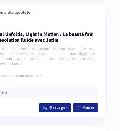
a été ajouté(e)
ws
al Unfolds, Light in Motion : La beauté fait
evolution fluide avec Jotim
s que les tendances beauté entrent dans l'ère des
ales, les frontières entre soin et maquillage se
finissent. Jotim présente des structures spiralées
ées la danse...
premiumbeautynews.com
ité(s)
Partager
Aimer