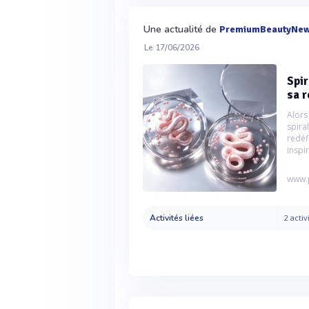
Une actualité de
PremiumBeautyNe
Le 17/06/2026
Spir
sa r
Alor
spir
redé
inspir
www.
Activités liées
2 activ