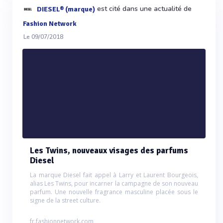
est cité dans une actualité de
DIESEL® (marque)
Fashion Network
Le 09/07/2018
Les Twins, nouveaux visages des parfums
Diesel
La marque Diesel fait appel à Larry et Laurent Bourgeois,
alias Les Twins, pour incarner la campagne de son nouveau
parfum. Une nouvelle fragrance masculine placée sous le
signe de la street culture.
fr.fashionnetwork.com