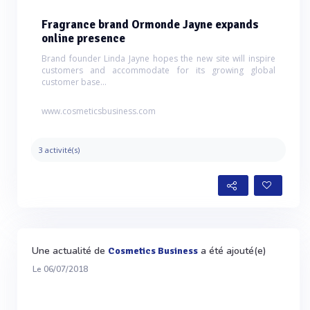
Fragrance brand Ormonde Jayne expands
online presence
Brand founder Linda Jayne hopes the new site will inspire
customers and accommodate for its growing global
customer base...
www.cosmeticsbusiness.com
3 activité(s)
Une actualité de
a été ajouté(e)
Cosmetics Business
Le 06/07/2018