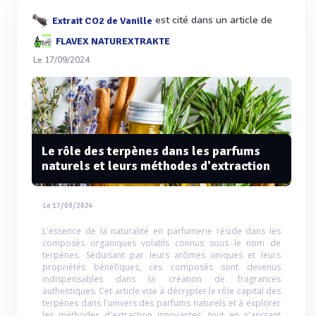
est cité dans un article de
Extrait CO2 de Vanille
FLAVEX NATUREXTRAKTE
Le 17/09/2024
Le rôle des terpènes dans les parfums
naturels et leurs méthodes d'extraction
Le 17/09/2024
L'essence de la naturalité en parfumerie réside dans les
composés organiques volatils connus sous le nom de
terpènes. Séduisant par leurs arômes uniques et leurs
propriétés bénéfiques, ces composés sont devenus
indispensables dans la création de fragrances
authentiques. Cet article vise à décrypter le rôle capital des
terpènes dans l'univers des parfums naturels et à explorer
les méthodes d'extraction innovantes, tout en s'ancrant