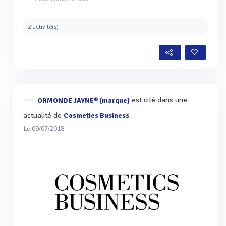
2 activité(s)
est cité dans une
ORMONDE JAYNE® (marque)
actualité de
Cosmetics Business
Le 09/07/2018