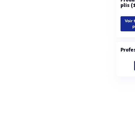
plis (
Voir 
p
Profe