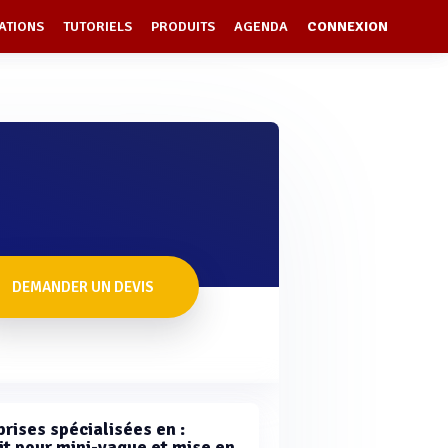
ATIONS
TUTORIELS
PRODUITS
AGENDA
CONNEXION
DEMANDER UN DEVIS
rises spécialisées en :
it pour mini-vague et mise en