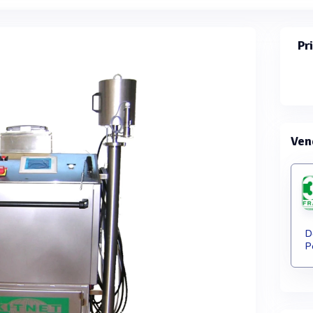
Pr
Ven
D
P