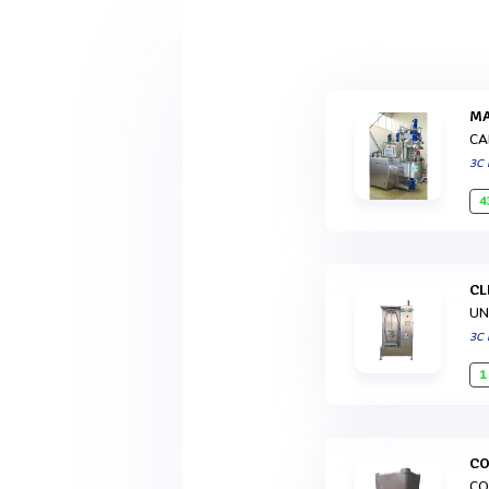
CA
3C
4
C
UN
3C
1
C
CO