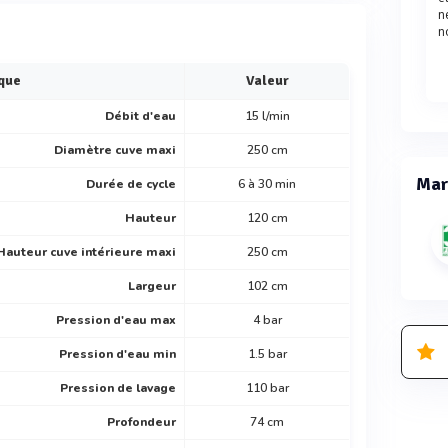
n
n
ique
Valeur
Débit d'eau
15 l/min
Diamètre cuve maxi
250 cm
Mar
Durée de cycle
6 à 30 min
Hauteur
120 cm
Hauteur cuve intérieure maxi
250 cm
Largeur
102 cm
Pression d'eau max
4 bar
Pression d'eau min
1.5 bar
Pression de lavage
110 bar
Profondeur
74 cm