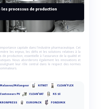
s les processus de production
 importance capitale dans l'industrie pharmaceutique. Cet
mière les enjeux, les défis et les solutions relatives à la
 de production, essentielle à l'assurance de la qualité et
utiques. Nous aborderons également les innovations et
soulignant leur rôle central dans le respect des normes
nsommateurs.
Malaxeur/Mélangeur
KITNET
CLEAN'FLEX
Conteneurs PV
CLEAN'VAT
KS 10
KRONPRESS
EUROPACK
FONDIMIX