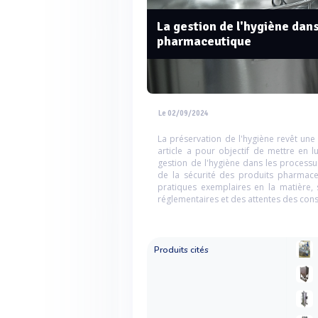
La gestion de l'hygiène dan
pharmaceutique
Le 02/09/2024
La préservation de l'hygiène revêt une
article a pour objectif de mettre en lu
gestion de l'hygiène dans les processus
de la sécurité des produits pharmace
pratiques exemplaires en la matière, 
réglementaires et des attentes des co
Produits cités