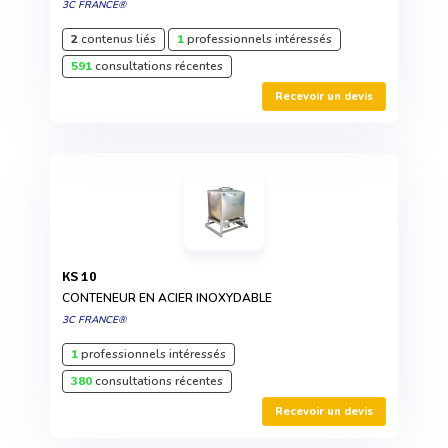
3C FRANCE®
2
contenus liés
1
professionnels intéressés
591
consultations récentes
Recevoir un devis
KS 10
CONTENEUR EN ACIER INOXYDABLE
3C FRANCE®
1
professionnels intéressés
380
consultations récentes
Recevoir un devis