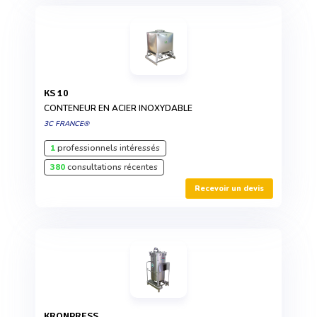
KS 10
CONTENEUR EN ACIER INOXYDABLE
3C FRANCE®
1
professionnels intéressés
380
consultations récentes
Recevoir un devis
KRONPRESS