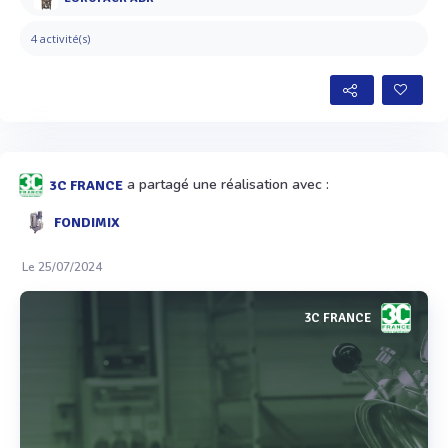
4 activité(s)
a partagé une réalisation avec :
3C FRANCE
FONDIMIX
Le 25/07/2024
3C FRANCE