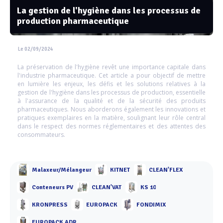
La gestion de l'hygiène dans les processus de
production pharmaceutique
Le 02/09/2024
La préservation de l'hygiène revêt une importance capitale dans
l'industrie pharmaceutique. Cet article a pour objectif de mettre
en lumière les enjeux, les défis et les solutions relatives à la
gestion de l'hygiène dans les processus de production, essentielle
à l'assurance de la qualité et de la sécurité des produits
pharmaceutiques. Nous aborderons également les innovations et
pratiques exemplaires en la matière, soulignant leur rôle central
dans le respect des normes réglementaires et des attentes des
consommateurs.
Malaxeur/Mélangeur
KITNET
CLEAN'FLEX
Conteneurs PV
CLEAN'VAT
KS 10
KRONPRESS
EUROPACK
FONDIMIX
EUROPACK ADR