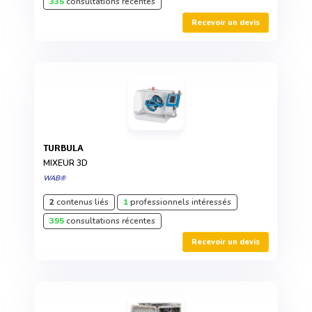
335
consultations récentes
Recevoir un devis
TURBULA
MIXEUR 3D
WAB®
2
contenus liés
1
professionnels intéressés
395
consultations récentes
Recevoir un devis