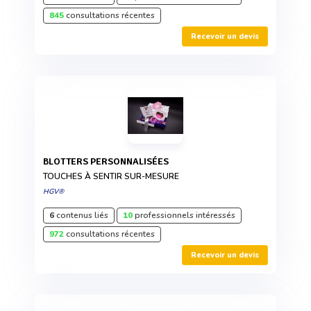
845
consultations récentes
Recevoir un devis
BLOTTERS PERSONNALISÉES
TOUCHES À SENTIR SUR-MESURE
HGV®
6
contenus liés
10
professionnels intéressés
972
consultations récentes
Recevoir un devis