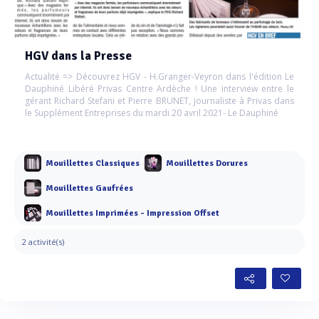
HGV dans la Presse
Actualité => Découvrez HGV - H.Granger-Veyron dans l'édition Le
Dauphiné Libéré Privas Centre Ardèche ! Une interview entre le
gérant Richard Stefani et Pierre BRUNET, journaliste à Privas dans
le Supplément Entreprises du mardi 20 avril 2021- Le Dauphiné
Mouillettes Classiques
Mouillettes Dorures
Mouillettes Gaufrées
Mouillettes Imprimées - Impression Offset
2 activité(s)