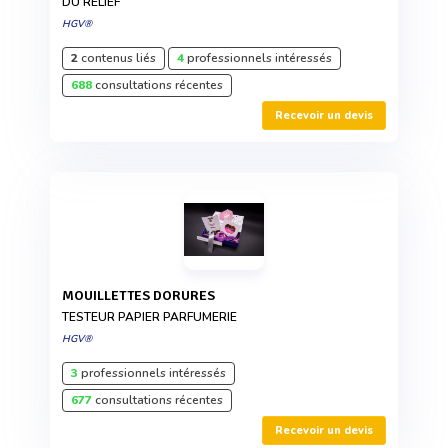
DU RELIEF
HGV®
2
contenus liés
4
professionnels intéressés
688
consultations récentes
Recevoir un devis
MOUILLETTES DORURES
TESTEUR PAPIER PARFUMERIE
HGV®
3
professionnels intéressés
677
consultations récentes
Recevoir un devis