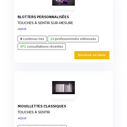
BLOTTERS PERSONNALISÉES
TOUCHES À SENTIR SUR-MESURE
HGV®
6
contenus liés
10
professionnels intéressés
972
consultations récentes
Recevoir un devis
MOUILLETTES CLASSIQUES
TOUCHES À SENTIR
HGV®