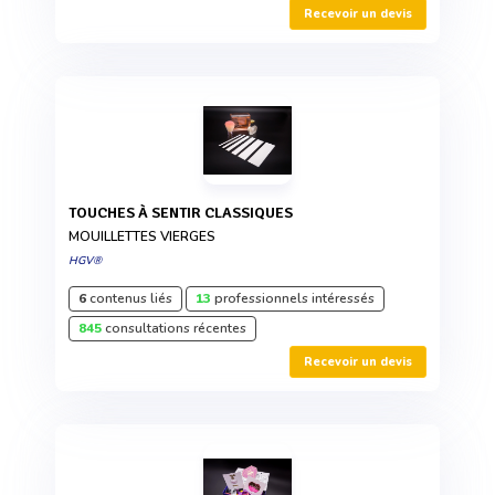
Recevoir un devis
TOUCHES À SENTIR CLASSIQUES
MOUILLETTES VIERGES
HGV®
6
contenus liés
13
professionnels intéressés
845
consultations récentes
Recevoir un devis