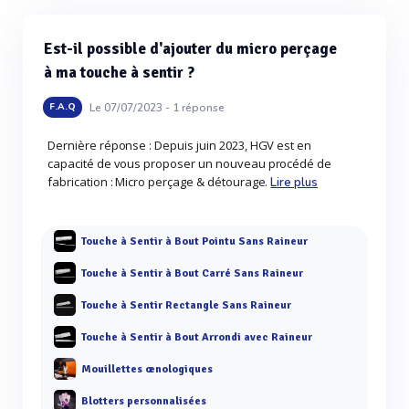
Est-il possible d'ajouter du micro perçage
à ma touche à sentir ?
Le 07/07/2023 -
1
réponse
F.A.Q
Dernière réponse : Depuis juin 2023, HGV est en
capacité de vous proposer un nouveau procédé de
fabrication : Micro perçage & détourage.
Lire plus
Touche à Sentir à Bout Pointu Sans Raineur
Touche à Sentir à Bout Carré Sans Raineur
Touche à Sentir Rectangle Sans Raineur
Touche à Sentir à Bout Arrondi avec Raineur
Mouillettes œnologiques
Blotters personnalisées