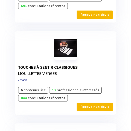
691
consultations récentes
Recevoir un devis
TOUCHES À SENTIR CLASSIQUES
MOUILLETTES VIERGES
HGV®
6
contenus liés
13
professionnels intéressés
844
consultations récentes
Recevoir un devis