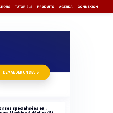
ATIONS
TUTORIELS
PRODUITS
AGENDA
CONNEXION
DEMANDER UN DEVIS
rises spécialisées en :
euse Machine à dépiler (8)