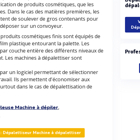
rication de produits cosmétiques, que les
dépal
. Dans le cas des matières premières, les
ttent de soulever de gros contenants pour
V
s déposer sur un convoyeur.
Dépa
 produits cosmétiques finis sont équipés de
ilm plastique entourant la palette. Les
 par couche entière des différents niveaux de
Profe
nt. Les machines à dépalettiser sont
.
 par un logiciel permettant de sélectionner
avail. Ils permettent d'économiser aux
surtout dans le cas de dépalettisation de
,
leuse Machine à dépiler
e
: Dépalettiseur Machine à dépalettiser