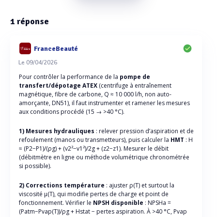
1
réponse
FranceBeauté
Le 09/04/2026
Pour contrôler la performance de la
pompe de
transfert/dépotage ATEX
(centrifuge à entraînement
magnétique, fibre de carbone, Q ≈ 10 000 l/h, non auto-
amorçante, DN51), il faut instrumenter et ramener les mesures
aux conditions procédé (15 → >40 °C).
1) Mesures hydrauliques
: relever pression d’aspiration et de
refoulement (manos ou transmetteurs), puis calculer la
HMT
: H
≈ (P2−P1)/(ρg) + (v2²−v1²)/2g + (z2−z1). Mesurer le débit
(débitmètre en ligne ou méthode volumétrique chronométrée
si possible).
2) Corrections température
: ajuster ρ(T) et surtout la
viscosité μ(T), qui modifie pertes de charge et point de
fonctionnement. Vérifier le
NPSH disponible
: NPSHa =
(Patm−Pvap(T))/ρg + Hstat − pertes aspiration. À >40 °C, Pvap