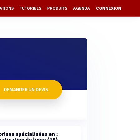
ATIONS
TUTORIELS
PRODUITS
AGENDA
CONNEXION
DEMANDER UN DEVIS
rises spécialisées en :
atisation de ligne (19)