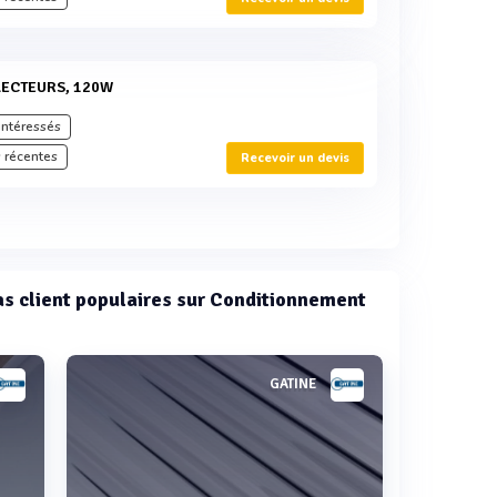
FLECTEURS, 120W
intéressés
 récentes
Recevoir un devis
cas client populaires sur Conditionnement
GATINE