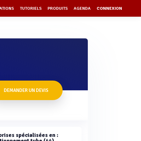
ATIONS
TUTORIELS
PRODUITS
AGENDA
CONNEXION
DEMANDER UN DEVIS
rises spécialisées en :
tionnement tube (44)