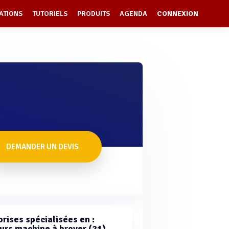
ATIONS
TUTORIELS
PRODUITS
AGENDA
CONNEXION
DEMANDER UN DEVIS
rises spécialisées en :
urs machine à broyer (21)