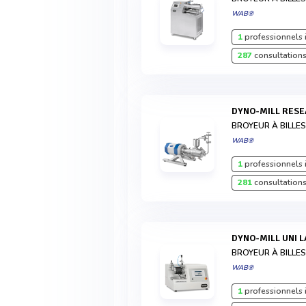
WAB®
1
professionnels 
287
consultations
DYNO-MILL RES
BROYEUR À BILLE
WAB®
1
professionnels 
281
consultations
DYNO-MILL UNI 
BROYEUR À BILLE
WAB®
1
professionnels 