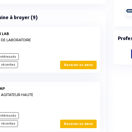
hine à broyer (9)
I LAB
Profe
S DE LABORATOIRE
intéressés
 récentes
Recevoir un devis
-AP
S AGITATEUR HAUTE
intéressés
 récentes
Recevoir un devis