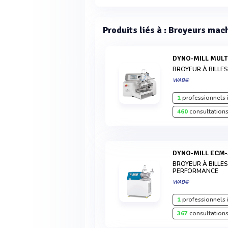
Produits liés à : Broyeurs mac
DYNO-MILL MULT
BROYEUR À BILLE
WAB®
1
professionnels 
460
consultations
DYNO-MILL ECM
BROYEUR À BILLE
PERFORMANCE
WAB®
1
professionnels 
367
consultations