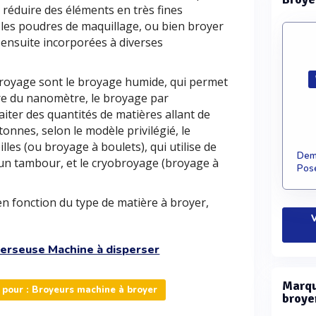
 réduire des éléments en très fines
les poudres de maquillage, ou bien broyer
 ensuite incorporées à diverses
broyage sont le broyage humide, qui permet
dre du nanomètre, le broyage par
aiter des quantités de matières allant de
nnes, selon le modèle privilégié, le
les (ou broyage à boulets), qui utilise de
Dema
s un tambour, et le cryobroyage (broyage à
Pose
en fonction du type de matière à broyer,
V
erseuse Machine à disperser
Marqu
pour : Broyeurs machine à broyer
broye