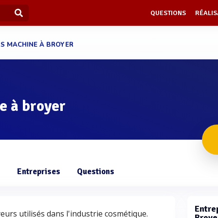
QUESTIONS
RÉALIS
S MACHINE À BROYER
e à broyer
s
Entreprises
Questions
Entrep
yeurs utilisés dans l'industrie cosmétique.
Broye