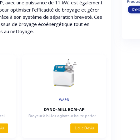
Produit
, avec une puissance de 11 kW, est également
 pour optimiser l'efficacité de broyage et gérer
DYN
 grâce à son système de séparation breveté. Ces
essus de broyage écoénergétique tout en
ées au nettoyage.
WAB®
DYNO-MILL ECM-AP
sel
Broyeur à billes agitateur haute performance
vis
1 clic Devis