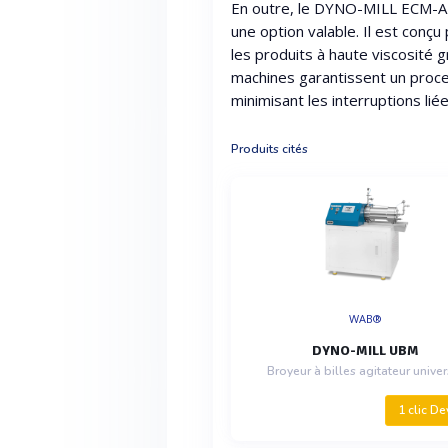
En outre, le DYNO-MILL ECM-AP
une option valable. Il est conçu
les produits à haute viscosité
machines garantissent un proc
minimisant les interruptions li
Produits cités
WAB®
DYNO-MILL UBM
Broyeur à billes agitateur univer
1 clic De