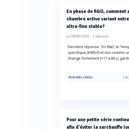
En phase de R&D, comment a
chambre active variant entre
ultra-fine stable?
Le 28/05/2026 -
1
réponse
Dernière réponse : En R&D, le “tem
spécifique (kWh/t) et non comme u
change fortement (≈17 à 86 L), gardez
Activités citées
1 ac
Pour une petite série conti
afin d'éviter la surchauffe l