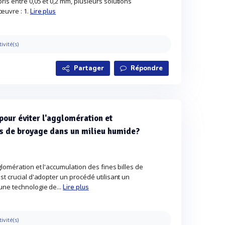
is entre 0,05 et 0,2 mm, plusieurs solutions
œuvre : 1.
Lire plus
tivité(s)
Partager
Répondre
pour éviter l'agglomération et
es de broyage dans un milieu humide?
glomération et l'accumulation des fines billes de
st crucial d'adopter un procédé utilisant un
une technologie de...
Lire plus
tivité(s)