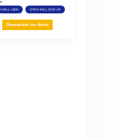
s :
O-MILL UBM
DYNO-MILL ECM-AP
Demander un devis