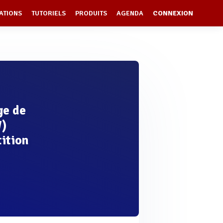
ATIONS
TUTORIELS
PRODUITS
AGENDA
CONNEXION
ge de
W)
ition