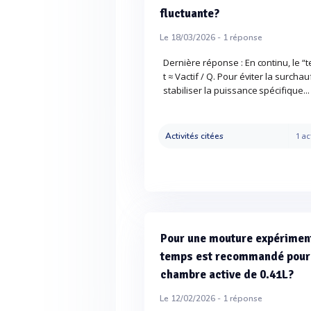
fluctuante?
Le 18/03/2026 -
1
réponse
Dernière réponse : En continu, le “
t ≈ Vactif / Q. Pour éviter la surchau
stabiliser la puissance spécifique..
Activités citées
1 ac
Pour une mouture expérimenta
temps est recommandé pour
chambre active de 0.41L?
Le 12/02/2026 -
1
réponse