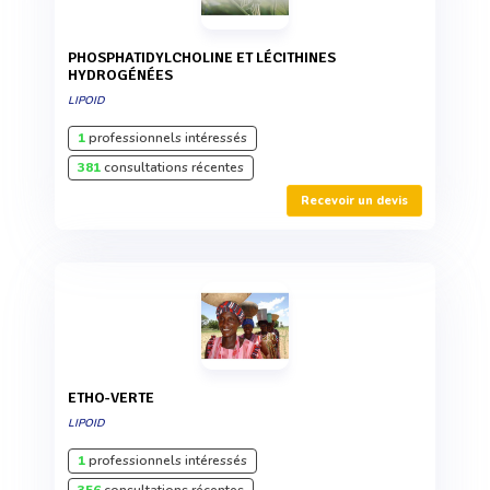
PHOSPHATIDYLCHOLINE ET LÉCITHINES
HYDROGÉNÉES
LIPOID
1
professionnels intéressés
381
consultations récentes
Recevoir un devis
ETHO-VERTE
LIPOID
1
professionnels intéressés
356
consultations récentes