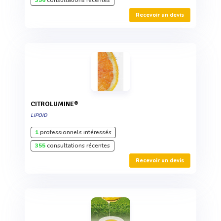
Recevoir un devis
CITROLUMINE®
LIPOID
1
professionnels intéressés
355
consultations récentes
Recevoir un devis