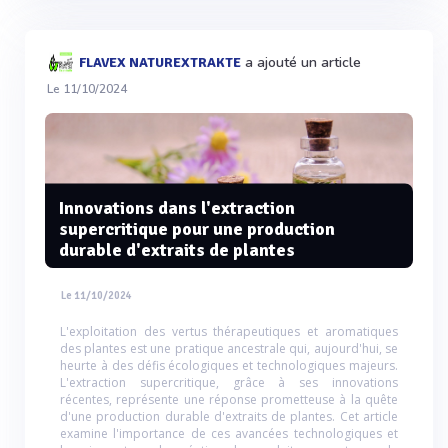
a ajouté un article
FLAVEX NATUREXTRAKTE
Le 11/10/2024
Innovations dans l'extraction
supercritique pour une production
durable d'extraits de plantes
Le 11/10/2024
L'exploitation des vertus thérapeutiques et aromatiques
des plantes est une pratique ancestrale qui, aujourd'hui, se
heurte à des défis écologiques et technologiques majeurs.
L'extraction supercritique, grâce à ses innovations
récentes, représente une réponse prometteuse à la quête
d'une production durable d'extraits de plantes. Cet article
examine l'importance de ces avancées technologiques et