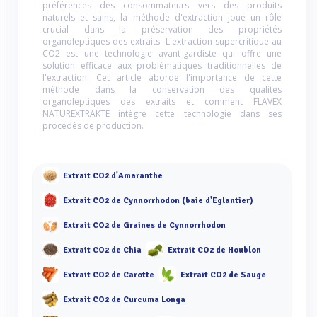
préférences des consommateurs vers des produits
naturels et sains, la méthode d'extraction joue un rôle
crucial dans la préservation des propriétés
organoleptiques des extraits. L'extraction supercritique au
CO2 est une technologie avant-gardiste qui offre une
solution efficace aux problématiques traditionnelles de
l'extraction. Cet article aborde l'importance de cette
méthode dans la conservation des qualités
organoleptiques des extraits et comment FLAVEX
NATUREXTRAKTE intègre cette technologie dans ses
procédés de production.
Extrait CO2 d'Amaranthe
Extrait CO2 de Cynnorrhodon (baie d'Eglantier)
Extrait CO2 de Graines de Cynnorrhodon
Extrait CO2 de Chia
Extrait CO2 de Houblon
Extrait CO2 de Carotte
Extrait CO2 de Sauge
Extrait CO2 de Curcuma Longa