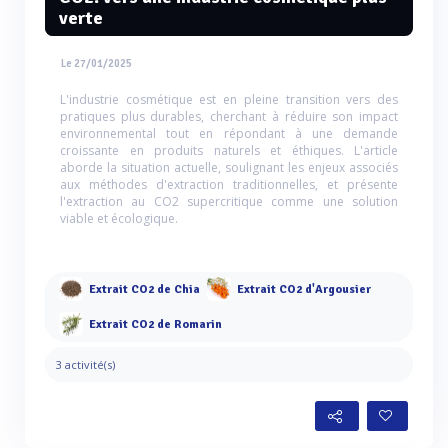
verte
Le 27/01/2025
L'industrie cosmétique est en pleine transition vers des
pratiques plus durables, cherchant à réduire son impact
environnemental tout en répondant à une demande
croissante en produits naturels et éthiques. L'article
aborde la situation actuelle, soulignant les enjeux associés
aux méthodes d'extraction traditionnelles, et présente
l'extraction au CO2 supercritique comme une solution
viable et écologique.
Extrait CO2 de Chia
Extrait CO2 d'Argousier
Extrait CO2 de Romarin
3 activité(s)