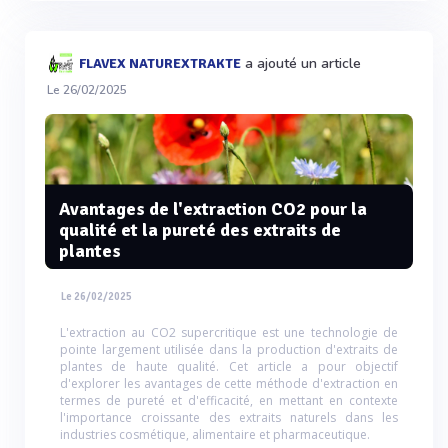
a ajouté un article
FLAVEX NATUREXTRAKTE
Le 26/02/2025
Avantages de l'extraction CO2 pour la
qualité et la pureté des extraits de
plantes
Le 26/02/2025
L'extraction au CO2 supercritique est une technologie de
pointe largement utilisée dans la production d'extraits de
plantes de haute qualité. Cet article a pour objectif
d'explorer les avantages de cette méthode d'extraction en
termes de pureté et d'efficacité, en mettant en contexte
l'importance croissante des extraits naturels dans les
industries cosmétique, alimentaire et pharmaceutique.