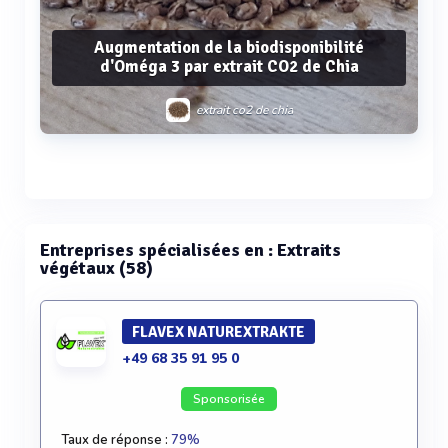
Augmentation de la biodisponibilité
d'Oméga 3 par extrait CO2 de Chia
extrait co2 de chia
Voir plus
Entreprises spécialisées en : Extraits
végétaux (58)
FLAVEX NATUREXTRAKTE
+49 68 35 91 95 0
Sponsorisée
Taux de réponse :
79%