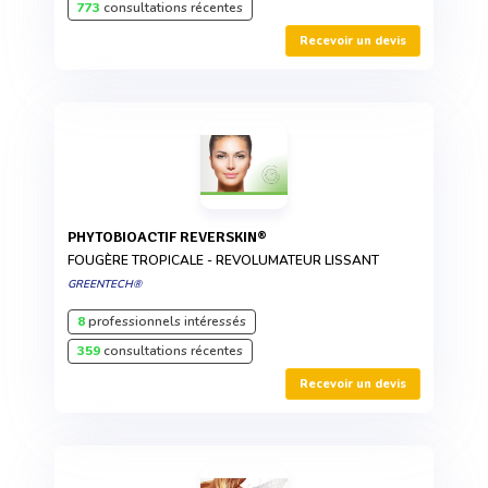
773
consultations récentes
Recevoir un devis
PHYTOBIOACTIF REVERSKIN®
FOUGÈRE TROPICALE - REVOLUMATEUR LISSANT
GREENTECH®
8
professionnels intéressés
359
consultations récentes
Recevoir un devis