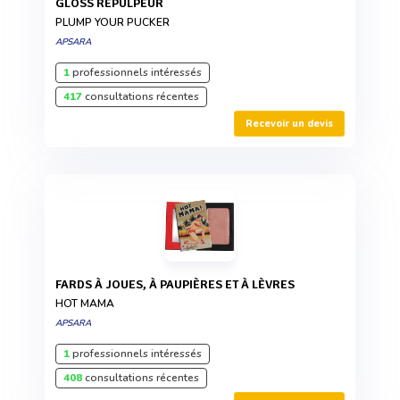
GLOSS REPULPEUR
PLUMP YOUR PUCKER
APSARA
1
professionnels intéressés
417
consultations récentes
Recevoir un devis
FARDS À JOUES, À PAUPIÈRES ET À LÈVRES
HOT MAMA
APSARA
1
professionnels intéressés
408
consultations récentes