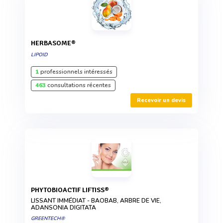
HERBASOME®
LIPOID
1
professionnels intéressés
463
consultations récentes
Recevoir un devis
PHYTOBIOACTIF LIFTISS®
LISSANT IMMÉDIAT - BAOBAB, ARBRE DE VIE,
ADANSONIA DIGITATA
GREENTECH®