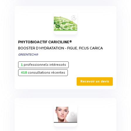
PHYTOBIOACTIF CARICILINE®
BOOSTER D’HYDRATATION - FIGUE, FICUS CARICA
GREENTECH®
1
professionnels intéressés
418
consultations récentes
Recevoir un devis