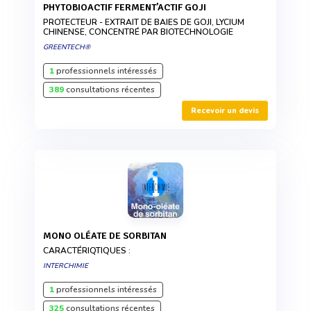
PHYTOBIOACTIF FERMENT’ACTIF GOJI
PROTECTEUR - EXTRAIT DE BAIES DE GOJI, LYCIUM
CHINENSE, CONCENTRÉ PAR BIOTECHNOLOGIE
GREENTECH®
1
professionnels intéressés
389
consultations récentes
Recevoir un devis
MONO OLÉATE DE SORBITAN
CARACTÉRIQTIQUES :
INTERCHIMIE
1
professionnels intéressés
325
consultations récentes