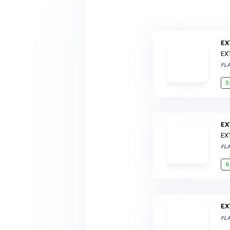
E
EX
FL
3
E
EX
FL
6
E
FL