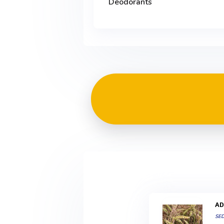
Déodorants
A
SE