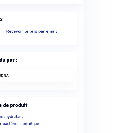
ix
Recevoir le prix par email
du par :
EDNA
e de produit
nt hydratant
i-bactérien spécifique