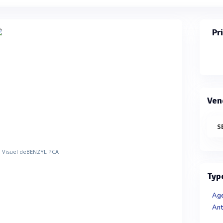
Pr
Ven
S
Typ
Age
Ant