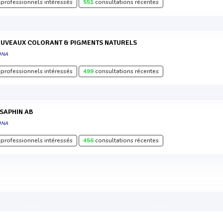
professionnels intéressés
551
consultations récentes
OUVEAUX COLORANT & PIGMENTS NATURELS
DNA
professionnels intéressés
499
consultations récentes
ESAPHIN AB
DNA
professionnels intéressés
456
consultations récentes