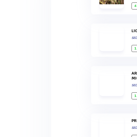
4
L
SE
1
ARGILES ACTIVES & COLOREES ECOCERT - HAUTE QUALITE
MI
SE
1
P
SE