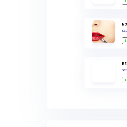
1
N
SE
1
R
SE
1