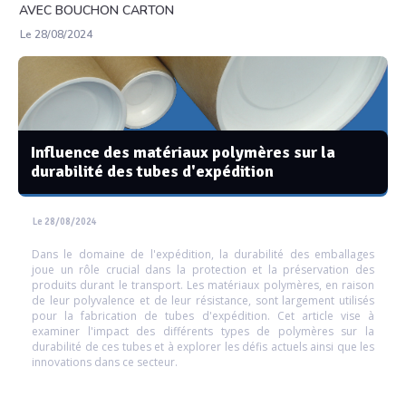
AVEC BOUCHON CARTON
Le 28/08/2024
Influence des matériaux polymères sur la
durabilité des tubes d'expédition
Le 28/08/2024
Dans le domaine de l'expédition, la durabilité des emballages
joue un rôle crucial dans la protection et la préservation des
produits durant le transport. Les matériaux polymères, en raison
de leur polyvalence et de leur résistance, sont largement utilisés
pour la fabrication de tubes d'expédition. Cet article vise à
examiner l'impact des différents types de polymères sur la
durabilité de ces tubes et à explorer les défis actuels ainsi que les
innovations dans ce secteur.