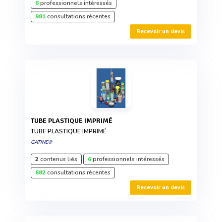
6
professionnels intéressés
981
consultations récentes
Recevoir un devis
TUBE PLASTIQUE IMPRIMÉ
TUBE PLASTIQUE IMPRIMÉ
GATINE®
2
contenus liés
6
professionnels intéressés
682
consultations récentes
Recevoir un devis