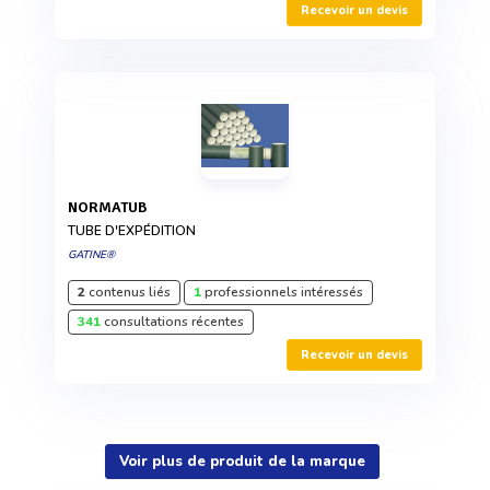
Recevoir un devis
NORMATUB
TUBE D'EXPÉDITION
GATINE®
2
contenus liés
1
professionnels intéressés
341
consultations récentes
Recevoir un devis
Voir plus de produit de la marque