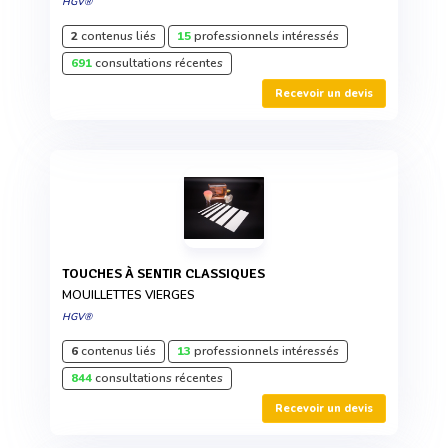
HGV®
2
contenus liés
15
professionnels intéressés
691
consultations récentes
Recevoir un devis
TOUCHES À SENTIR CLASSIQUES
MOUILLETTES VIERGES
HGV®
6
contenus liés
13
professionnels intéressés
844
consultations récentes
Recevoir un devis