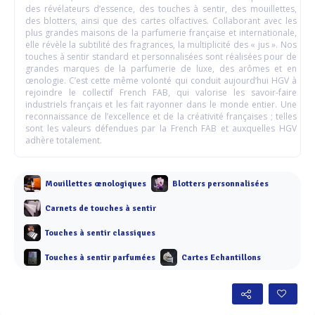
des révélateurs d’essence, des touches à sentir, des mouillettes,
des blotters, ainsi que des cartes olfactives. Collaborant avec les
plus grandes maisons de la parfumerie française et internationale,
elle révèle la subtilité des fragrances, la multiplicité des « jus ». Nos
touches à sentir standard et personnalisées sont réalisées pour de
grandes marques de la parfumerie de luxe, des arômes et en
œnologie. C’est cette même volonté qui conduit aujourd’hui HGV à
rejoindre le collectif French FAB, qui valorise les savoir-faire
industriels français et les fait rayonner dans le monde entier. Une
reconnaissance de l’excellence et de la créativité françaises ; telles
sont les valeurs défendues par la French FAB et auxquelles HGV
adhère totalement.
Mouillettes œnologiques
Blotters personnalisées
Carnets de touches à sentir
Touches à sentir classiques
Touches à sentir parfumées
Cartes Echantillons