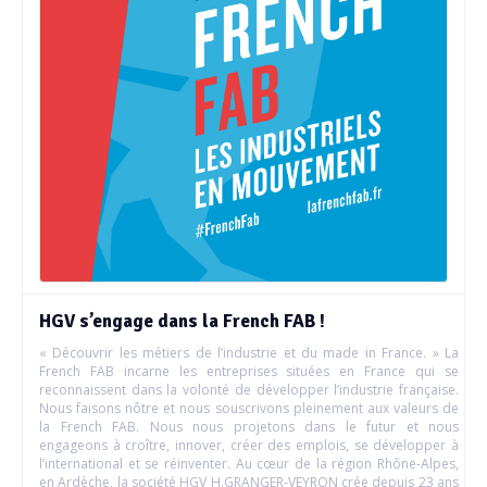
HGV s’engage dans la French FAB !
« Découvrir les métiers de l’industrie et du made in France. » La
French FAB incarne les entreprises situées en France qui se
reconnaissent dans la volonté de développer l’industrie française.
Nous faisons nôtre et nous souscrivons pleinement aux valeurs de
la French FAB. Nous nous projetons dans le futur et nous
engageons à croître, innover, créer des emplois, se développer à
l’international et se réinventer. Au cœur de la région Rhône-Alpes,
en Ardèche, la société HGV H.GRANGER-VEYRON crée depuis 23 ans