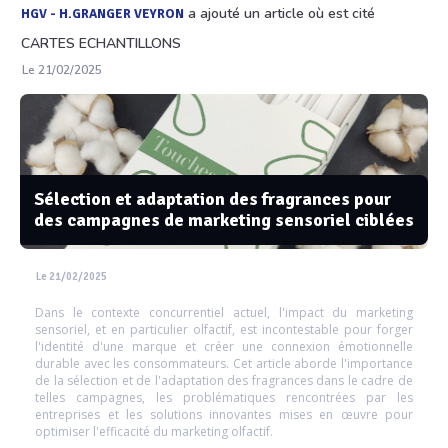
a ajouté un article où est cité
HGV - H.GRANGER VEYRON
CARTES ECHANTILLONS
Le 21/02/2025
Sélection et adaptation des fragrances pour
des campagnes de marketing sensoriel ciblées
Le 21/02/2025
Dans le contexte concurrentiel actuel, l'impact du marketing
sensoriel, et en particulier olfactif, est incontestable pour forger
l'identité d'une marque et créer une connexion émotionnelle
durable avec les consommateurs. Cet article aborde l'importance
de la sélection et de l'adaptation des fragrances dans le cadre de
telles campagnes, les problématiques rencontrées par les
entreprises et les solutions innovantes mises en œuvre pour
optimiser l'efficacité du marketing olfactif.