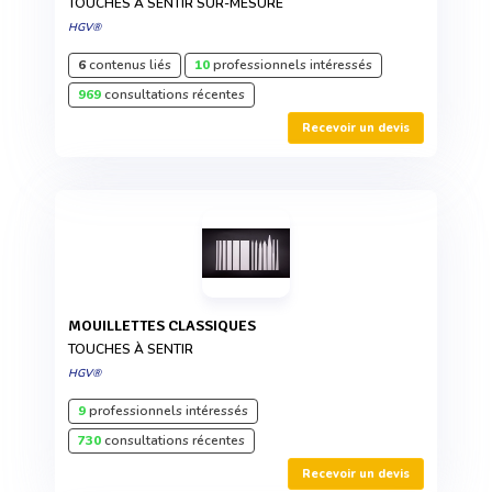
TOUCHES À SENTIR SUR-MESURE
HGV®
6
contenus liés
10
professionnels intéressés
969
consultations récentes
Recevoir un devis
MOUILLETTES CLASSIQUES
TOUCHES À SENTIR
HGV®
9
professionnels intéressés
730
consultations récentes
Recevoir un devis