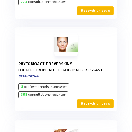
771
consultations récentes
Recevoir un devis
PHYTOBIOACTIF REVERSKIN®
FOUGÈRE TROPICALE - REVOLUMATEUR LISSANT
GREENTECH®
8
professionnels intéressés
358
consultations récentes
Recevoir un devis