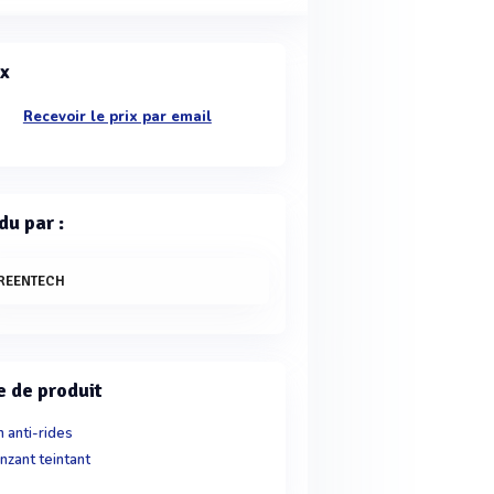
ix
Recevoir le prix par email
du par :
REENTECH
e de produit
n anti-rides
nzant teintant