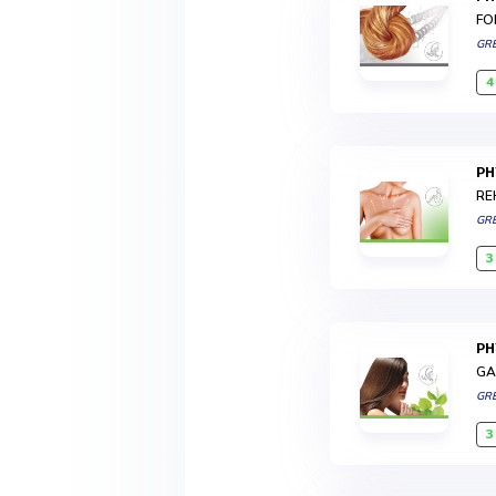
FO
GR
4
P
RE
GR
3
P
GA
GR
3