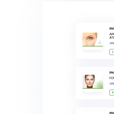
P
AN
AT
GR
1
P
FO
GR
8
P