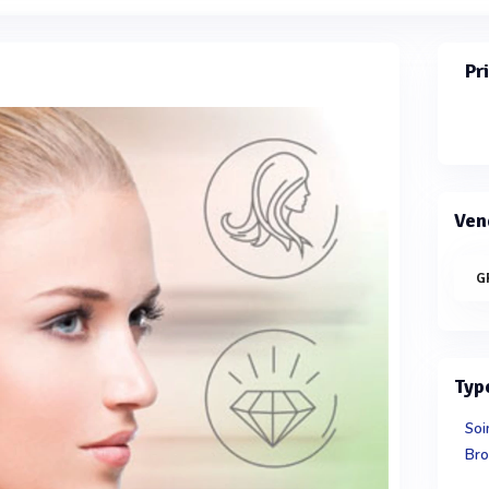
Pr
Ven
G
Typ
Soi
Bro