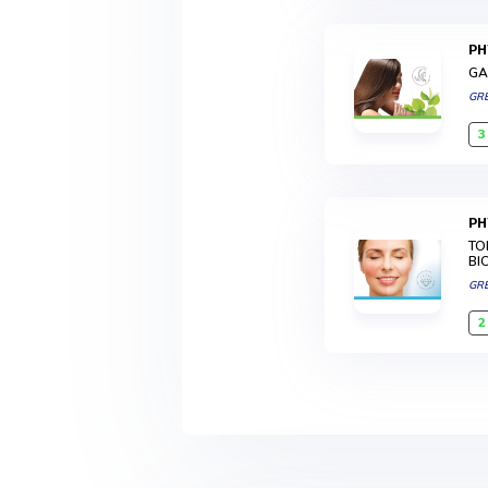
P
GA
GR
3
P
TO
BI
GR
2