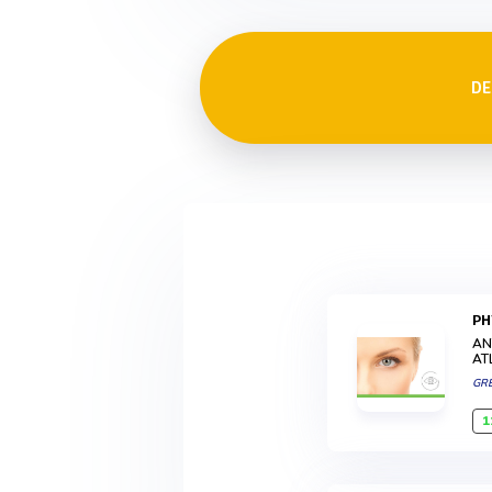
DE
P
AN
AT
GR
1