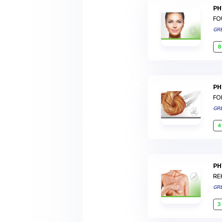
P
FO
GR
8
P
FO
GR
4
P
RE
GR
3