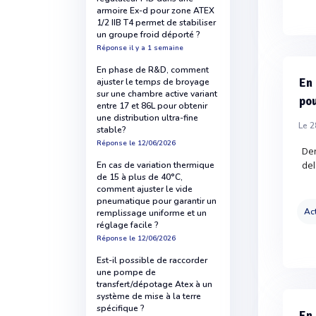
armoire Ex-d pour zone ATEX
1/2 IIB T4 permet de stabiliser
un groupe froid déporté ?
Réponse
il y a 1 semaine
En phase de R&D, comment
En 
ajuster le temps de broyage
sur une chambre active variant
pou
entre 17 et 86L pour obtenir
une distribution ultra-fine
Le 2
stable?
Réponse
le 12/06/2026
Der
del
En cas de variation thermique
de 15 à plus de 40°C,
comment ajuster le vide
pneumatique pour garantir un
Act
remplissage uniforme et un
réglage facile ?
Réponse
le 12/06/2026
Est-il possible de raccorder
une pompe de
transfert/dépotage Atex à un
système de mise à la terre
spécifique ?
En 