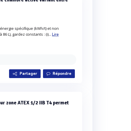
énergie spécifique (kWh/t) et non
 L), gardez constants : (i)...
Lire
Partager
Répondre
ur zone ATEX 1/2 IIB T4 permet