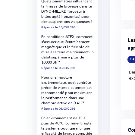
Quels paramètres influencent
la finesse de broyage dans le
DYNO-MILL KD (broyeur à
billes agité horizontal) pour
des suspensions visqueuses ?
Réponse
le 16/03/2026
En conditions ATEX, comment
Les
s'assurer que l'entraînement
magnétique et le flexible de
apr
mise à la terre maintiennent un
débit supérieur à plus de
F.A
10000 l/h ?
Réponse
le 08/03/2026
Der
Pour une mouture
exc
expérimentale, quel contrôle
précis de vitesse et temps est
recommandé pour maximiser
la performance dans une
chambre active de 0.41L?
Réponse
le 08/03/2026
En environnement de 15 à
plus de 40°C, comment régler
le système pour garantir une
Com
efficacité de lavage complète