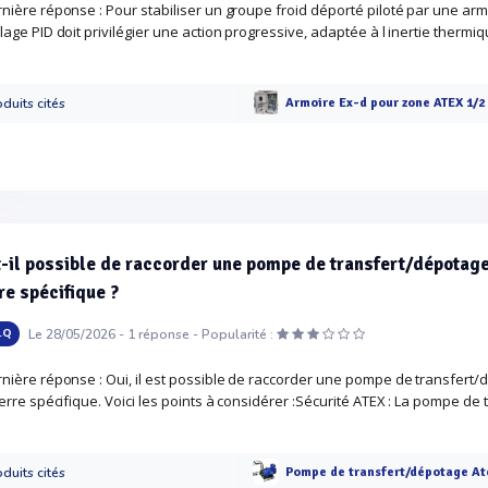
nière réponse : Pour stabiliser un groupe froid déporté piloté par une armo
lage PID doit privilégier une action progressive, adaptée à l inertie thermiqu
duits cités
Armoire Ex-d pour zone ATEX 1/2 
-il possible de raccorder une pompe de transfert/dépotage
re spécifique ?
Le 28/05/2026 -
1
réponse -
.Q
Popularité :
nière réponse : Oui, il est possible de raccorder une pompe de transfert
terre spécifique. Voici les points à considérer :Sécurité ATEX : La pompe de 
duits cités
Pompe de transfert/dépotage At