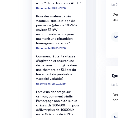
à 360° dans des zones ATEX ?
Le 2
Réponse
le 08/03/2026
Der
Pour des matériaux très
ass
visqueux, quelle plage de
puissance (plus de 10 kW à
environ 55 kW)
recommandez-vous pour
Act
maintenir une répartition
homogène des billes?
Réponse
le 30/01/2026
Comment régler la vitesse
d'agitation et assurer une
dispersion homogène dans
une chambre de 5L lors du
traitement de produits à
Que
viscosité variable?
Réponse
le 19/12/2025
Le 1
Lors d'un dépotage sur
Der
camion, comment vérifier
con
l'amorçage non auto sur un
châssis de 300-600 mm pour
délivrer plus de 10000 l/h
entre 15 à plus de 40°C ?
Act