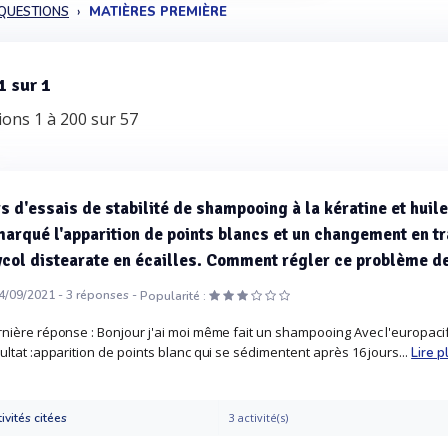
QUESTIONS
MATIÈRES PREMIÈRE
1 sur 1
ons 1 à 200 sur 57
s d'essais de stabilité de shampooing à la kératine et huil
arqué l'apparition de points blancs et un changement en t
col distearate en écailles. Comment régler ce problème d
4/09/2021 -
3
réponses -
Popularité :
nière réponse : Bonjour j'ai moi même fait un shampooing Avec l'europacif
ultat :apparition de points blanc qui se sédimentent après 16 jours...
Lire p
ivités citées
3 activité(s)