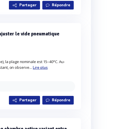
Partager
Répondre
ajuster le vide pneumatique
), la plage nominale est 15–40°C. Au-
stant, on observe...
Lire plus
Partager
Répondre
e chambre active variant entre