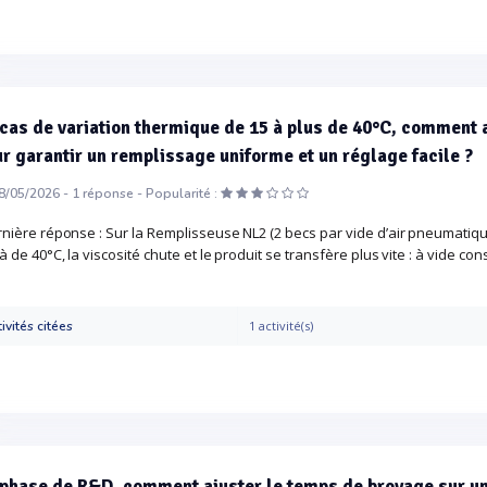
cas de variation thermique de 15 à plus de 40°C, comment 
r garantir un remplissage uniforme et un réglage facile ?
8/05/2026 -
1
réponse -
Popularité :
nière réponse : Sur la Remplisseuse NL2 (2 becs par vide d’air pneumatique
à de 40°C, la viscosité chute et le produit se transfère plus vite : à vide con
ivités citées
1 activité(s)
phase de R&D, comment ajuster le temps de broyage sur un