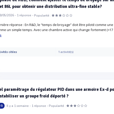
et 86L pour obtenir une distribution ultra-fine stable?
8/05/2026 -
1
réponse -
Popularité :
nière réponse : En R&D, le “temps de broyage” doit être piloté comme une 
me un simple temps. Avec une chambre active qui change fortement (≈17 à 86
s
ivités citées
1 activité(s)
l paramétrage du régulateur PID dans une armoire Ex-d po
stabiliser un groupe froid déporté ?
Il y a 1 semaine -
1
réponse -
.Q
Popularité :