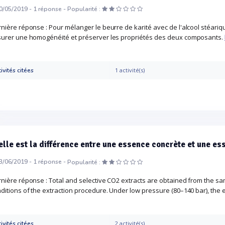
0/05/2019 -
1
réponse -
Popularité :
nière réponse : Pour mélanger le beurre de karité avec de l'alcool stéariq
urer une homogénéité et préserver les propriétés des deux composants.
ivités citées
1 activité(s)
lle est la différence entre une essence concrète et une es
3/06/2019 -
1
réponse -
Popularité :
nière réponse : Total and selective CO2 extracts are obtained from the sa
ditions of the extraction procedure. Under low pressure (80–140 bar), the ess
ivités citées
2 activité(s)