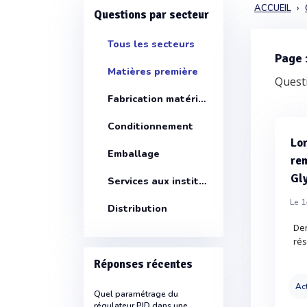
ACCUEIL
Questions par secteur
Tous les secteurs
Page 
Matières première
Questi
Fabrication matériels
Conditionnement
Lor
Emballage
rem
Gly
Services aux instituts
Le 1
Distribution
Der
rés
Réponses récentes
Act
Quel paramétrage du
régulateur PID dans une