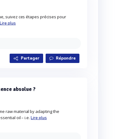
ue, suivez ces étapes précises pour
Lire plus
Partager
Répondre
sence absolue ?
me raw material by adapting the
ential oil – i.e.
Lire plus