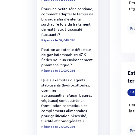
Der
rég
Pour une petite série continue,
comment adapter le temps de
broyage afin d'éviter la
surchauffe lors du traitement
Pro
de matériaux à viscosité
fluctuante?
Réponse
le 02/04/2026
Peut-on adapter le détecteur
de gaz inflammables 47 K
Series pour un environnement
pharmaceutique ?
Réponse
le 30/03/2026
Est
ter
Quels exemples d’agents
stabilisants (hydrocolloïdes,
gommes
F.A
acacia/xanthane/guar, beurres
végétaux) sont utilisés en
Der
formulation cosmétique et
la 
compléments alimentaires
pour gélification, viscosité,
fluidité et homogénéité ?
Réponse
le 24/03/2026
Pro