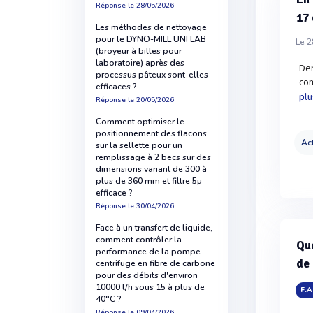
Réponse
le 28/05/2026
17 
Les méthodes de nettoyage
pour le DYNO-MILL UNI LAB
Le 2
(broyeur à billes pour
laboratoire) après des
Der
processus pâteux sont-elles
com
efficaces ?
plu
Réponse
le 20/05/2026
Comment optimiser le
positionnement des flacons
Act
sur la sellette pour un
remplissage à 2 becs sur des
dimensions variant de 300 à
plus de 360 mm et filtre 5µ
efficace ?
Réponse
le 30/04/2026
Face à un transfert de liquide,
comment contrôler la
Que
performance de la pompe
de 
centrifuge en fibre de carbone
pour des débits d'environ
10000 l/h sous 15 à plus de
F.A
40°C ?
Réponse
le 09/04/2026