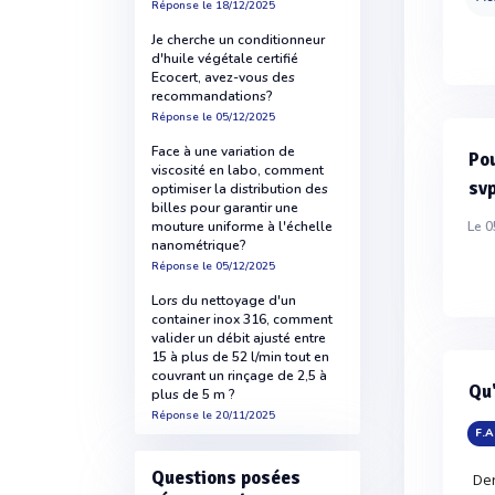
Réponse
le 18/12/2025
Je cherche un conditionneur
d'huile végétale certifié
Ecocert, avez-vous des
recommandations?
Réponse
le 05/12/2025
Face à une variation de
Pou
viscosité en labo, comment
sv
optimiser la distribution des
billes pour garantir une
Le 0
mouture uniforme à l'échelle
nanométrique?
Réponse
le 05/12/2025
Lors du nettoyage d'un
container inox 316, comment
valider un débit ajusté entre
15 à plus de 52 l/min tout en
couvrant un rinçage de 2,5 à
Qu'
plus de 5 m ?
Réponse
le 20/11/2025
F.A
Questions posées
Der